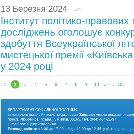
13 Березня 2024
11:47
Інститут політико-правових 
досліджень оголошує конку
здобуття Всеукраїнської літ
мистецької премії «Київська
у 2024 році
1
2
3
4
5
6
7
8
9
10
»»
...
105
ДЕПАРТАМЕНТ СОЦІАЛЬНОЇ ПОЛІТИКИ
виконавчого органу Київської міської ради (Київської міської державної адмі
просп. Любомира Гузара, 7, м. Київ, 03165, тел. (044) 404-21-97
E-mail:
social@kyivc
ity.gov.ua
Розклад роботи:
з 8-00 до 17-00, обід з 12-00 до 12-45, у п'ятницю працю