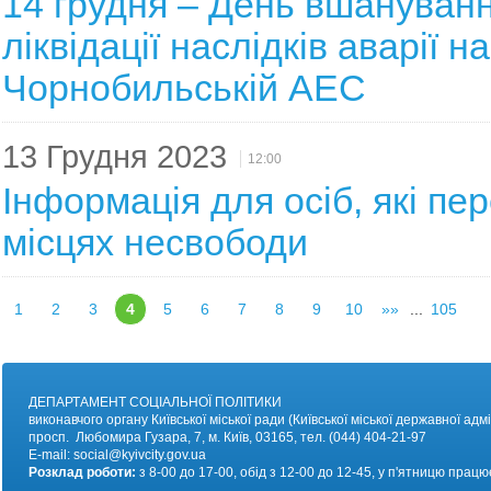
14 грудня – День вшануванн
ліквідації наслідків аварії на
Чорнобильській АЕС
13 Грудня 2023
12:00
Інформація для осіб, які пе
місцях несвободи
1
2
3
4
5
6
7
8
9
10
»»
...
105
ДЕПАРТАМЕНТ СОЦІАЛЬНОЇ ПОЛІТИКИ
виконавчого органу Київської міської ради (Київської міської державної адмі
просп. Любомира Гузара, 7, м. Київ, 03165, тел. (044) 404-21-97
E-mail:
social@kyivc
ity.gov.ua
Розклад роботи:
з 8-00 до 17-00, обід з 12-00 до 12-45, у п'ятницю працю