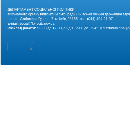
ДЕПАРТАМЕНТ СОЦІАЛЬНОЇ ПОЛІТИКИ
виконавчого органу Київської міської ради (Київської міської державної адмі
просп. Любомира Гузара, 7, м. Київ, 03165, тел. (044) 404-21-97
E-mail:
social@kyivc
ity.gov.ua
Розклад роботи:
з 8-00 до 17-00, обід з 12-00 до 12-45, у п'ятницю працю