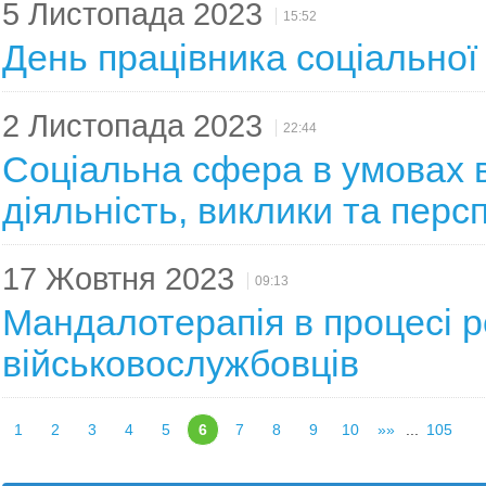
5 Листопада 2023
15:52
День працівника соціальної
2 Листопада 2023
22:44
Соціальна сфера в умовах в
діяльність, виклики та перс
17 Жовтня 2023
09:13
Мандалотерапія в процесі ре
військовослужбовців
1
2
3
4
5
6
7
8
9
10
»»
...
105