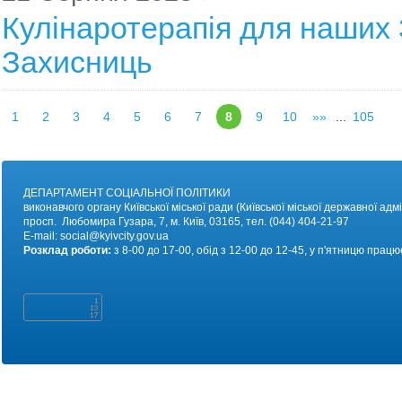
Кулінаротерапія для наших 
Захисниць
1
2
3
4
5
6
7
8
9
10
»»
...
105
ДЕПАРТАМЕНТ СОЦІАЛЬНОЇ ПОЛІТИКИ
виконавчого органу Київської міської ради (Київської міської державної адмі
просп. Любомира Гузара, 7, м. Київ, 03165, тел. (044) 404-21-97
E-mail:
social@kyivc
ity.gov.ua
Розклад роботи:
з 8-00 до 17-00, обід з 12-00 до 12-45, у п'ятницю працю