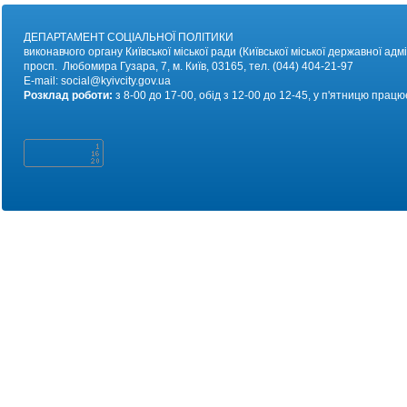
ДЕПАРТАМЕНТ СОЦІАЛЬНОЇ ПОЛІТИКИ
виконавчого органу Київської міської ради (Київської міської державної адмі
просп. Любомира Гузара, 7, м. Київ, 03165, тел. (044) 404-21-97
E-mail:
social@kyivc
ity.gov.ua
Розклад роботи:
з 8-00 до 17-00, обід з 12-00 до 12-45, у п'ятницю працю