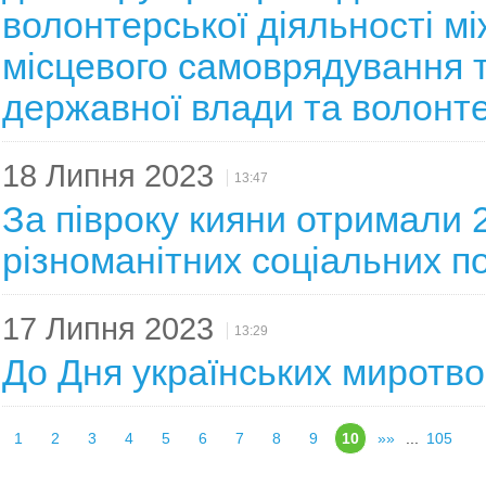
волонтерської діяльності м
місцевого самоврядування 
державної влади та волонт
18 Липня 2023
13:47
За півроку кияни отримали 
різноманітних соціальних п
17 Липня 2023
13:29
До Дня українських миротво
1
2
3
4
5
6
7
8
9
10
»»
...
105