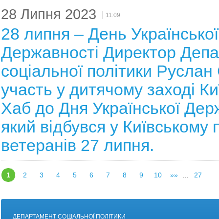
28 Липня 2023
11:09
28 липня – День Української
Державності Директор Деп
соціальної політики Руслан
участь у дитячому заході Ки
Хаб до Дня Української Дер
який відбувся у Київському 
ветеранів 27 липня.
1
2
3
4
5
6
7
8
9
10
»»
...
27
ДЕПАРТАМЕНТ СОЦІАЛЬНОЇ ПОЛІТИКИ