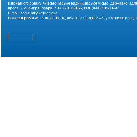
виконавчого органу Київської міської ради (Київської міської державної адмі
просп. Любомира Гузара, 7, м. Київ, 03165, тел. (044) 404-21-97
E-mail:
social@kyivc
ity.gov.ua
Розклад роботи:
з 8-00 до 17-00, обід з 12-00 до 12-45, у п'ятницю працю