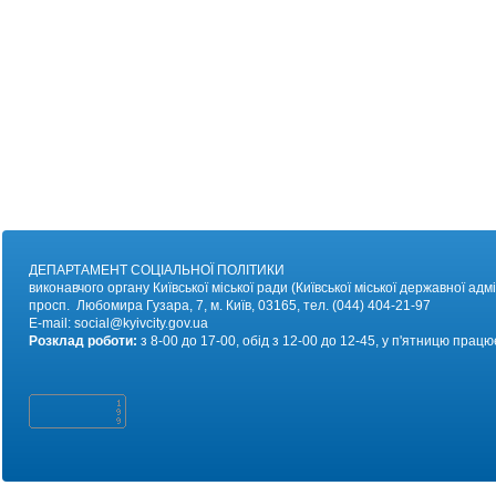
ДЕПАРТАМЕНТ СОЦІАЛЬНОЇ ПОЛІТИКИ
виконавчого органу Київської міської ради (Київської міської державної адмі
просп. Любомира Гузара, 7, м. Київ, 03165, тел. (044) 404-21-97
E-mail:
social@kyivc
ity.gov.ua
Розклад роботи:
з 8-00 до 17-00, обід з 12-00 до 12-45, у п'ятницю працю