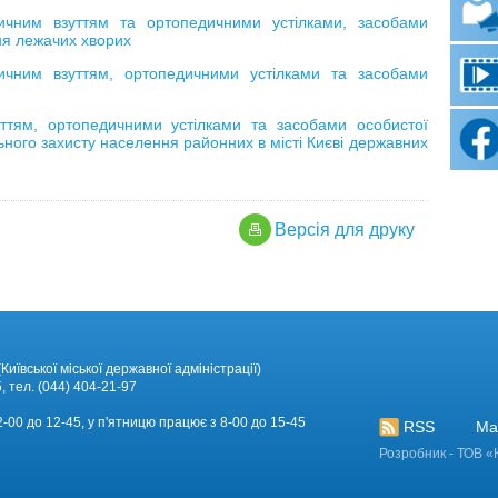
ичним взуттям та ортопедичними устілками, засобами
ня лежачих хворих
ичним взуттям, ортопедичними устілками та засобами
ттям, ортопедичними устілками та засобами особистої
льного захисту населення районних в місті Києві державних
Версiя для друку
Київської міської державної адміністрації)
, тел. (044) 404-21-97
12-00 до 12-45, у п'ятницю працює з 8-00 до 15-45
RSS
Ма
Розробник - ТОВ «