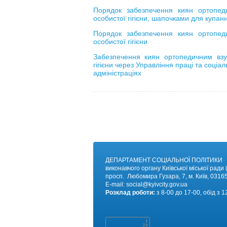
Порядок забезпечення киян ортопед
особистої гігієни, шапочками для купан
Порядок забезпечення киян ортопед
особистої гігієни
Забезпечення киян ортопедичним взу
гігієни через Управління праці та соціа
адміністраціях
ДЕПАРТАМЕНТ СОЦІАЛЬНОЇ ПОЛІТИКИ
виконавчого органу Київської міської ради (
просп. Любомира Гузара, 7, м. Київ, 03165
E-mail:
social@kyivc
ity.gov.ua
Розклад роботи:
з 8-00 до 17-00, обід з 