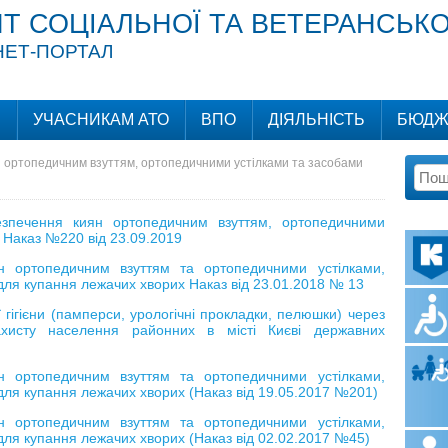
Т СОЦІАЛЬНОЇ ТА ВЕТЕРАНСЬКО
НЕТ-ПОРТАЛ
И
УЧАСНИКАМ АТО
ВПО
ДІЯЛЬНІСТЬ
БЮДЖ
 ортопедичним взуттям, ортопедичними устілками та засобами
зпечення киян ортопедичним взуттям, ортопедичними
. Наказ №220 від 23.09.2019
н ортопедичним взуттям та ортопедичними устілками,
 для купання лежачих хворих Наказ від 23.01.2018 № 13
гігієни (памперси, урологічні прокладки, пелюшки) через
ахисту населення районних в місті Києві державних
н ортопедичним взуттям та ортопедичними устілками,
 для купання лежачих хворих (Наказ від 19.05.2017 №201)
н ортопедичним взуттям та ортопедичними устілками,
 для купання лежачих хворих (Наказ від 02.02.2017 №45)