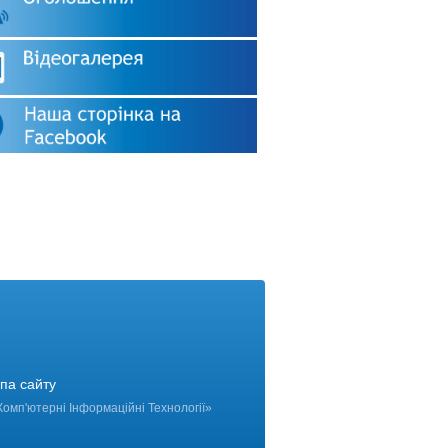
па сайту
Комп'ютерні Інформаційні Технології
»