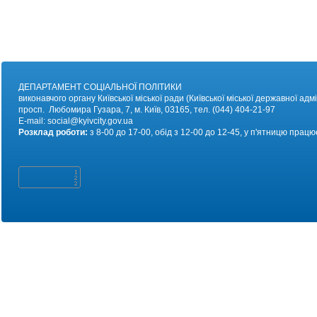
ДЕПАРТАМЕНТ СОЦІАЛЬНОЇ ПОЛІТИКИ
виконавчого органу Київської міської ради (Київської міської державної адмі
просп. Любомира Гузара, 7, м. Київ, 03165, тел. (044) 404-21-97
E-mail:
social@kyivc
ity.gov.ua
Розклад роботи:
з 8-00 до 17-00, обід з 12-00 до 12-45, у п'ятницю працю