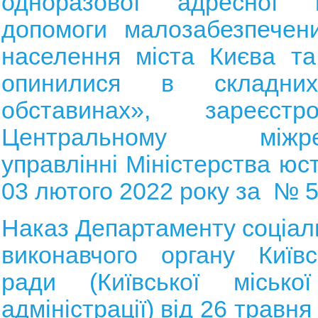
одноразової адресної м
допомоги малозабезпечен
населення міста Києва та
опинилися в складни
обставинах», зареєст
Центральному міжрег
управлінні Міністерства юсти
03 лютого 2022 року за № 5
Наказ Департаменту соціаль
виконавчого органу Київс
ради (Київської місько
адміністрації) від 26 травн