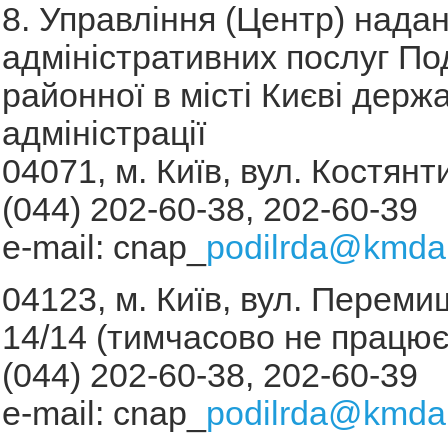
8. Управління (Центр) нада
адміністративних послуг По
районної в місті Києві держ
адміністрації
04071, м. Київ, вул. Костянт
(044) 202-60-38, 202-60-39
е-mail: сnар_
podilrda@kmda
04123, м. Київ, вул. Переми
14/14 (тимчасово не працює
(044) 202-60-38, 202-60-39
е-mail: сnар_
podilrda@kmda