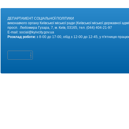
ДЕПАРТАМЕНТ СОЦІАЛЬНОЇ ПОЛІТИКИ
виконавчого органу Київської міської ради (Київської міської державної адмі
просп. Любомира Гузара, 7, м. Київ, 03165, тел. (044) 404-21-97
E-mail:
social@kyivc
ity.gov.ua
Розклад роботи:
з 8-00 до 17-00, обід з 12-00 до 12-45, у п'ятницю працю