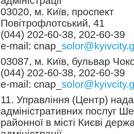
адміністрації
03020, м. Київ, проспект
Повітрофлотський, 41
(044) 202-60-38, 202-60-39
e-mail: сnар_
solor@kyivcity.
03087, м. Київ, бульвар Чок
(044) 202-60-38, 202-60-39
е-mail: сnар_
solor@kyivcity.
11. Управління (Центр) над
адміністративних послуг Ше
районної в місті Києві держ
адміністрації