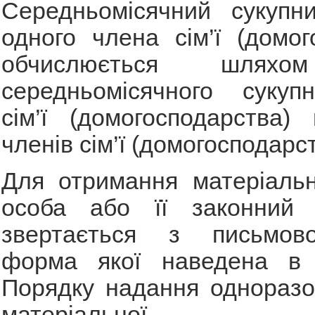
Середньомісячний сукупн
одного члена сім’ї (домог
обчислюється шляхо
середньомісячного сукуп
сім’ї (домогосподарства) 
членів сім’ї (домогосподарст
Для отримання матеріальн
особа або її законний 
звертається з письмов
форма якої наведена в 
Порядку надання одноразо
матеріальної д