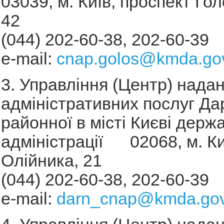
03039, м. Київ, проспект Гол
42
(044) 202-60-38, 202-60-39
e-mail:
cnap.golos@kmda.go
3. Управління (Центр) нада
адміністративних послуг Да
районної в місті Києві держ
адміністрації 02068, м. Киї
Олійника, 21
(044) 202-60-38, 202-60-39
e-mail:
darn_cnap@kmda.gov