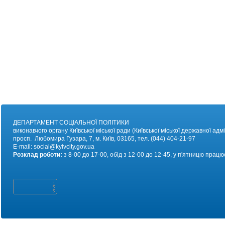
ДЕПАРТАМЕНТ СОЦІАЛЬНОЇ ПОЛІТИКИ
виконавчого органу Київської міської ради (Київської міської державної адмі
просп. Любомира Гузара, 7, м. Київ, 03165, тел. (044) 404-21-97
E-mail:
social@kyivc
ity.gov.ua
Розклад роботи:
з 8-00 до 17-00, обід з 12-00 до 12-45, у п'ятницю працю