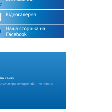
па сайту
Комп'ютерні Інформаційні Технології
»