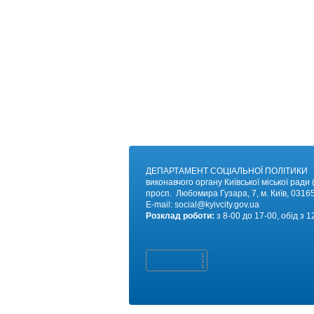
ДЕПАРТАМЕНТ СОЦІАЛЬНОЇ ПОЛІТИКИ
виконавчого органу Київської міської ради (
просп. Любомира Гузара, 7, м. Київ, 03165
E-mail:
social@kyivc
ity.gov.ua
Розклад роботи:
з 8-00 до 17-00, обід з 