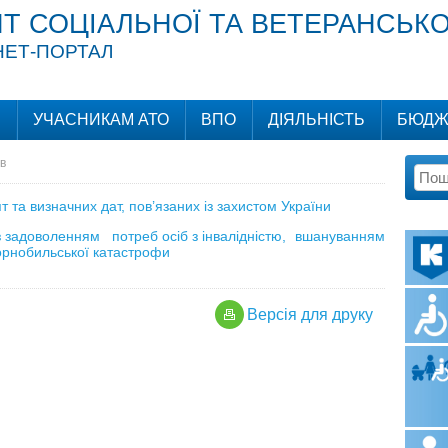
Т СОЦІАЛЬНОЇ ТА ВЕТЕРАНСЬКО
НЕТ-ПОРТАЛ
И
УЧАСНИКАМ АТО
ВПО
ДІЯЛЬНІСТЬ
БЮДЖ
в
 та визначних дат, пов’язаних із захистом України
 із задоволенням потреб осіб з інвалідністю, вшануванням
орнобильської катастрофи
Версiя для друку