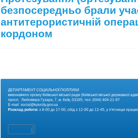
безпосередньо брали уча
антитерористичній операці
кордоном
ДЕПАРТАМЕНТ СОЦІАЛЬНОЇ ПОЛІТИКИ
виконавчого органу Київської міської ради (Київської міської державної адмі
просп. Любомира Гузара, 7, м. Київ, 03165, тел. (044) 404-21-97
E-mail:
social@kyivc
ity.gov.ua
Розклад роботи:
з 8-00 до 17-00, обід з 12-00 до 12-45, у п'ятницю працю