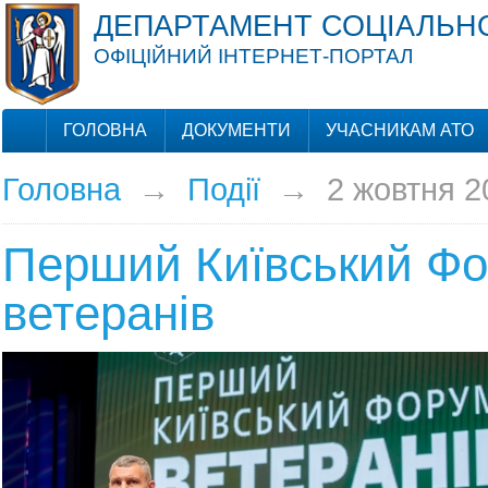
ДЕПАРТАМЕНТ СОЦІАЛЬНО
ОФІЦІЙНИЙ ІНТЕРНЕТ-ПОРТАЛ
ГОЛОВНА
ДОКУМЕНТИ
УЧАСНИКАМ АТО
Головна
→
Події
→
2 жовтня 2
Перший Київський Ф
ветеранів