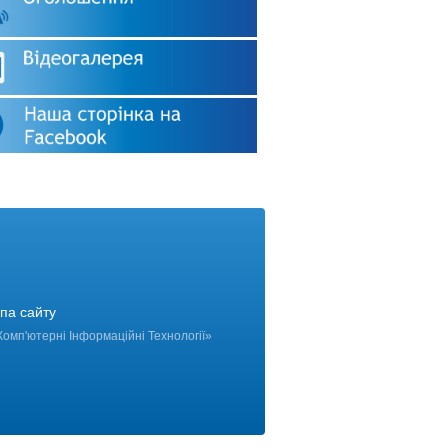
па сайту
Комп'ютерні Інформаційні Технології
»