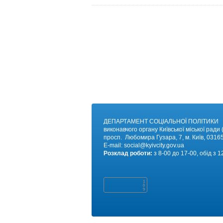
ДЕПАРТАМЕНТ СОЦІАЛЬНОЇ ПОЛІТИКИ
виконавчого органу Київської міської ради (
просп. Любомира Гузара, 7, м. Київ, 03165
E-mail:
social@kyivc
ity.gov.ua
Розклад роботи:
з 8-00 до 17-00, обід з 