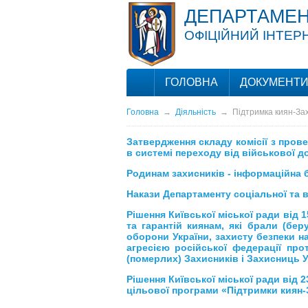
ДЕПАРТАМЕН
ОФІЦІЙНИЙ ІНТЕР
ГОЛОВНА
ДОКУМЕНТ
Головна
→
Діяльність
→
Підтримка киян-Зах
Затвердження складу комісії з прове
в системі переходу від військової до
Родинам захисників - інформаційна 
Накази Департаменту соціальної та 
Рішення Київської міської ради від 
та гарантій киянам, які брали (бер
оборони України, захисту безпеки на
агресією російської федерації про
(померлих) Захисників і Захисниць У
Рішення Київської міської ради від 
цільової програми «Підтримки киян-