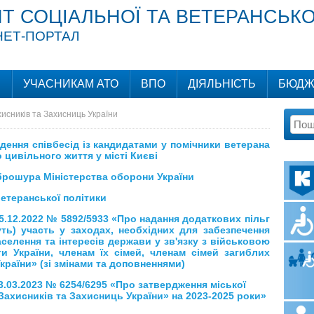
Т СОЦІАЛЬНОЇ ТА ВЕТЕРАНСЬКО
НЕТ-ПОРТАЛ
И
УЧАСНИКАМ АТО
ВПО
ДІЯЛЬНІСТЬ
БЮДЖ
исників та Захисниць України
дення співбесід із кандидатами у помічники ветерана
 цивільного життя у місті Києві
брошура Міністерства оборони України
ветеранської політики
15.12.2022 № 5892/5933 «Про надання додаткових пільг
уть) участь у заходах, необхідних для забезпечення
селення та інтересів держави у зв'язку з військовою
ти України, членам їх сімей, членам сімей загиблих
країни» (зі змінами та доповненнями)
23.03.2023 № 6254/6295 «Про затвердження міської
Захисників та Захисниць України» на 2023-2025 роки»