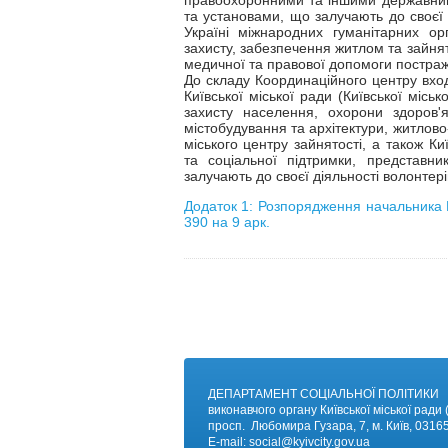
правоохоронними та іншими державним
та установами, що залучають до своєї 
Україні міжнародних гуманітарних ор
захисту, забезпечення житлом та зайня
медичної та правової допомоги постр
До складу Координаційного центру вход
Київської міської ради (Київської міськ
захисту населення, охорони здоров'я,
містобудування та архітектури, житлово-
міського центру зайнятості, а також К
та соціальної підтримки, представни
залучають до своєї діяльності волонтері
Додаток 1: Розпорядження начальника Ки
390 на 9 арк.
ДЕПАРТАМЕНТ СОЦІАЛЬНОЇ ПОЛІТИКИ
виконавчого органу Київської міської ради (
просп. Любомира Гузара, 7, м. Київ, 03165
E-mail:
social@kyivc
ity.gov.ua