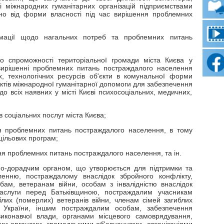
і міжнародних гуманітарних організацій підприємствами
но від форми власності під час вирішення проблемних
рмації щодо нагальних потреб та проблемних питань
о спроможності територіальної громади міста Києва у
вирішенні проблемних питань постраждалого населення
, технологічних ресурсів об'єкти в комунальної форми
оектів міжнародної гуманітарної допомоги для забезпечення
о всіх наявних у місті Києві психосоціальних, медичних,
в соціальних послуг міста Києва;
я проблемних питань постраждалого населення, в тому
 цільових програм;
я проблемних питань постраждалого населення, та ін.
но-дорадчим органом, що утворюється для підтримки та
енню, постраждалому внаслідок збройного конфлікту,
ам, ветеранам війни, особам з інвалідністю внаслідок
заслуги перед Батьківщиною, постраждалим учасникам
блих (померлих) ветеранів війни, членам сімей загиблих
ь України, іншим постраждалим особам, забезпечення
иконавчої влади, органами місцевого самоврядування,