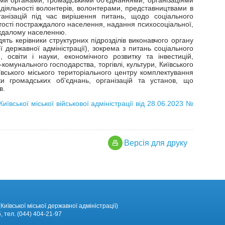
и органами, громадськими об'єднаннями, організаціями
діяльності волонтерів, волонтерами, представництвами в
ганізацій під час вирішення питань, щодо соціального
тості постраждалого населення, надання психосоціальної,
аждалому населенню.
ять керівники структурних підрозділів виконавчого органу
ої державної адміністрації), зокрема з питань соціального
 освіти і науки, економічного розвитку та інвестицій,
комунального господарства, торгівлі, культури, Київського
иївського міського територіального центру комплектування
ки громадських об'єднань, організацій та установ, що
в.
ївської міської військової адміністрації від 28.06.2023 №
Версiя для друку
Київської міської державної адміністрації)
, тел. (044) 404-21-97