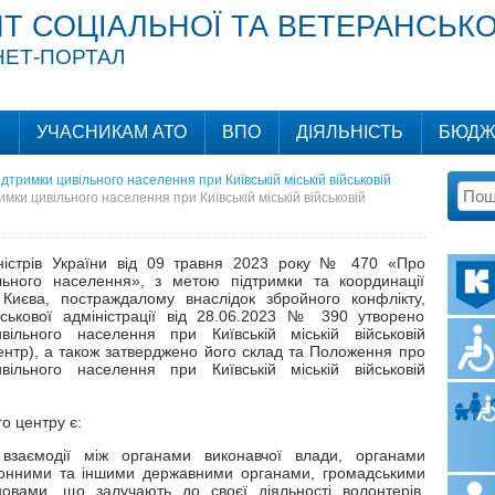
Т СОЦІАЛЬНОЇ ТА ВЕТЕРАНСЬКО
НЕТ-ПОРТАЛ
И
УЧАСНИКАМ АТО
ВПО
ДІЯЛЬНІСТЬ
БЮДЖ
тримки цивільного населення при Київській міській військовій
ки цивільного населення при Київській міській військовій
ністрів України від 09 травня 2023 року № 470 «Про
льного населення», з метою підтримки та координації
иєва, постраждалому внаслідок збройного конфлікту,
йськової адміністрації від 28.06.2023 № 390 утворено
ільного населення при Київській міській військовій
центр), а також затверджено його склад та Положення про
ільного населення при Київській міській військовій
о центру є:
взаємодії між органами виконавчої влади, органами
ронними та іншими державними органами, громадськими
новами, що залучають до своєї діяльності волонтерів,