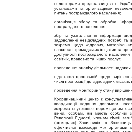
волонтерами представництва в Україн
установами та організаціями незалеж
питань постраждалого населення;
організація збору та обробка інфо
постраждалого населення;
збір та узагальнення інформації щод
задоволенні невідкладних потреб та 
зокрема щодо кадрових, матеріальних
власності, громадських ініціатив та пр
доступності постраждалого населення д
освітніх, правових та інших послуг;
проведення аналізу діяльності надавачі
підготовка пропозицій щодо вирішенн
числі пропозиції до відповідних міських
проведення моніторингу стану вирішенн
Координаційний центр є консультатив
координації надання допомоги насел
зокрема внутрішньо переміщеним особ
війни, особам, які мають особливі 
Революції Гідності, членам сімей заги
(померлих) Захисників та Захисниц
ефективної взаємодії між органами в