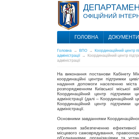
ДЕПАРТАМЕН
ОФІЦІЙНИЙ ІНТЕР
ГОЛОВНА
ДОКУМЕНТ
Головна
→
ВПО
→
Координаційний центр під
адміністрації
→
Координаційний центр підтрим
адміністрації
На виконання постанови Кабінету Мі
координаційні центри підтримки циві
надання допомоги населенню міста К
розпорядженням Київської міської ві
Координаційний центр підтримки цив
адміністрації (далі – Координаційний 
Координаційний центр підтримки цив
адміністрації.
Основними завданнями Координаційног
сприяння забезпеченню ефективної 
місцевого самоврядування, правоохо
об'єднаннями, організаціями та уста